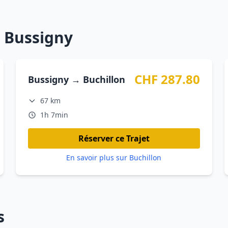
s Bussigny
CHF 287.80
Bussigny → Buchillon
67 km
1h 7min
Réserver ce Trajet
En savoir plus sur Buchillon
s