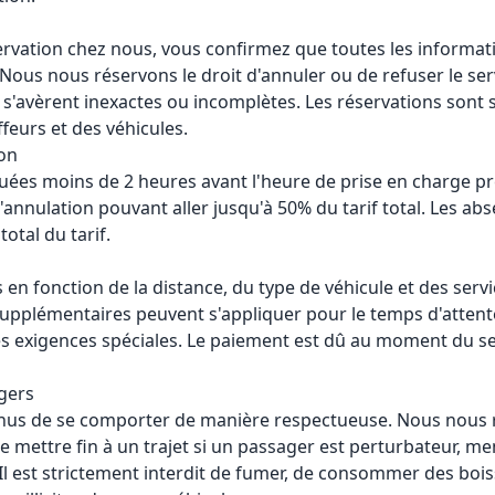
ervation chez nous, vous confirmez que toutes les informat
Nous nous réservons le droit d'annuler ou de refuser le serv
 s'avèrent inexactes ou incomplètes. Les réservations sont 
ffeurs et des véhicules.
ion
tuées moins de 2 heures avant l'heure de prise en charge p
'annulation pouvant aller jusqu'à 50% du tarif total. Les ab
otal du tarif.
és en fonction de la distance, du type de véhicule et des ser
upplémentaires peuvent s'appliquer pour le temps d'attente
s exigences spéciales. Le paiement est dû au moment du se
gers
nus de se comporter de manière respectueuse. Nous nous r
de mettre fin à un trajet si un passager est perturbateur, me
s. Il est strictement interdit de fumer, de consommer des boi