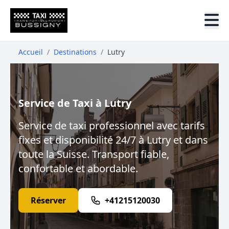
Accueil
/
Destinations
/
Lutry
Service de Taxi à Lutry
Service de taxi professionnel avec tarifs
fixes et disponibilité 24/7 à Lutry et dans
toute la Suisse. Transport fiable,
confortable et abordable.
Réserver
+41215120030