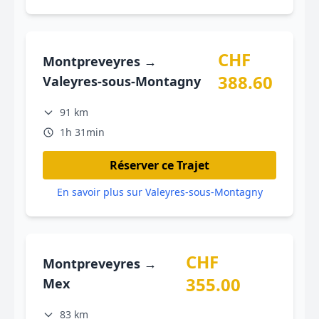
CHF
Montpreveyres →
388.60
Valeyres-sous-Montagny
91 km
1h 31min
Réserver ce Trajet
En savoir plus sur Valeyres-sous-Montagny
CHF
Montpreveyres →
355.00
Mex
83 km