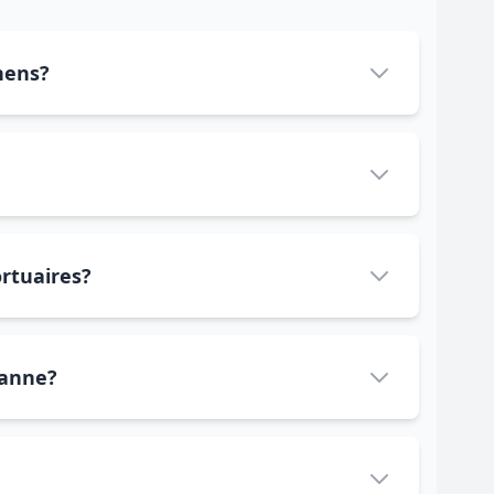
nens?
ortuaires?
sanne?