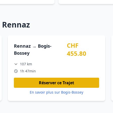
s Rennaz
CHF
Rennaz → Bogis-
455.80
Bossey
107 km
1h 47min
Réserver ce Trajet
En savoir plus sur Bogis-Bossey