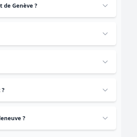
rt de Genève ?
 ?
lleneuve ?