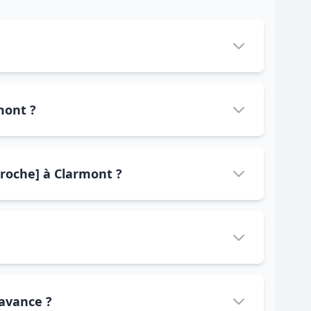
mont ?
proche] à Clarmont ?
'avance ?