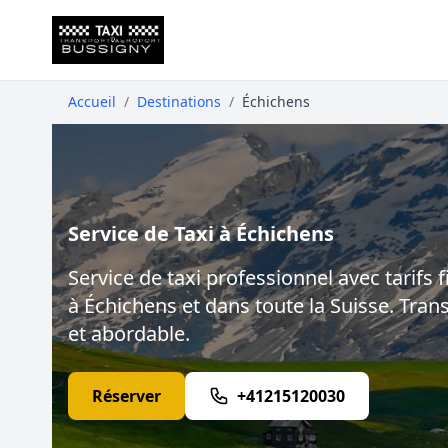
Accueil
/
Destinations
/
Échichens
Service de Taxi à Échichens
Service de taxi professionnel avec tarifs f
à Échichens et dans toute la Suisse. Trans
et abordable.
Réserver
+41215120030