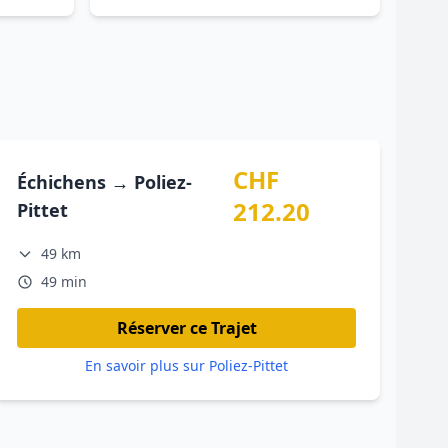
CHF
Échichens → Poliez-
212.20
Pittet
49 km
49 min
Réserver ce Trajet
En savoir plus sur Poliez-Pittet