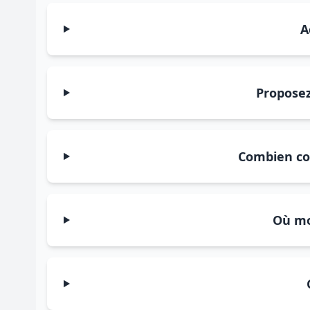
A
Proposez
Combien coû
Où mo