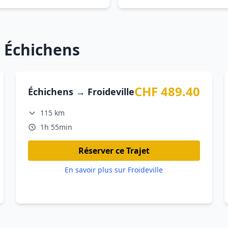
 Échichens
CHF 489.40
Échichens → Froideville
115 km
1h 55min
Réserver ce Trajet
En savoir plus sur Froideville