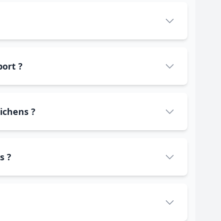
port ?
ichens ?
s ?